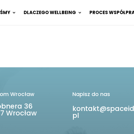
EŚMY
DLACZEGO WELLBEING
PROCES WSPÓŁPR
om Wrocław
Napisz do nas
robnera 36
kontakt@spaceid
7 Wrocław
pl